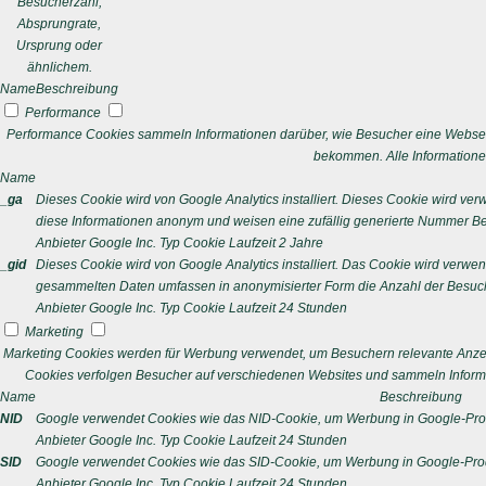
Besucherzahl,
Absprungrate,
Ursprung oder
ähnlichem.
Name
Beschreibung
Performance
Performance Cookies sammeln Informationen darüber, wie Besucher eine Webseit
bekommen. Alle Informatione
Name
_ga
Dieses Cookie wird von Google Analytics installiert. Dieses Cookie wird v
diese Informationen anonym und weisen eine zufällig generierte Nummer Bes
Anbieter
Google Inc.
Typ
Cookie
Laufzeit
2 Jahre
_gid
Dieses Cookie wird von Google Analytics installiert. Das Cookie wird verwe
gesammelten Daten umfassen in anonymisierter Form die Anzahl der Besuch
Anbieter
Google Inc.
Typ
Cookie
Laufzeit
24 Stunden
Marketing
Marketing Cookies werden für Werbung verwendet, um Besuchern relevante Anze
Cookies verfolgen Besucher auf verschiedenen Websites und sammeln Informa
Name
Beschreibung
NID
Google verwendet Cookies wie das NID-Cookie, um Werbung in Google-Prod
Anbieter
Google Inc.
Typ
Cookie
Laufzeit
24 Stunden
SID
Google verwendet Cookies wie das SID-Cookie, um Werbung in Google-Prod
Anbieter
Google Inc.
Typ
Cookie
Laufzeit
24 Stunden