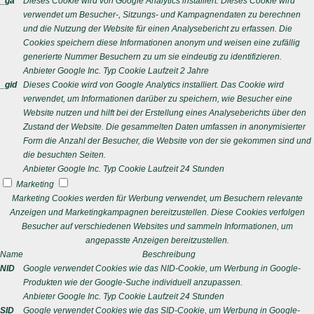
_ga
Dieses Cookie wird von Google Analytics installiert. Dieses Cookie wird
verwendet um Besucher-, Sitzungs- und Kampagnendaten zu berechnen
und die Nutzung der Website für einen Analysebericht zu erfassen. Die
Cookies speichern diese Informationen anonym und weisen eine zufällig
generierte Nummer Besuchern zu um sie eindeutig zu identifizieren.
Anbieter
Google Inc.
Typ
Cookie
Laufzeit
2 Jahre
_gid
Dieses Cookie wird von Google Analytics installiert. Das Cookie wird
verwendet, um Informationen darüber zu speichern, wie Besucher eine
Website nutzen und hilft bei der Erstellung eines Analyseberichts über den
Zustand der Website. Die gesammelten Daten umfassen in anonymisierter
Form die Anzahl der Besucher, die Website von der sie gekommen sind und
die besuchten Seiten.
Anbieter
Google Inc.
Typ
Cookie
Laufzeit
24 Stunden
Marketing
Marketing Cookies werden für Werbung verwendet, um Besuchern relevante
Anzeigen und Marketingkampagnen bereitzustellen. Diese Cookies verfolgen
Besucher auf verschiedenen Websites und sammeln Informationen, um
angepasste Anzeigen bereitzustellen.
Name
Beschreibung
NID
Google verwendet Cookies wie das NID-Cookie, um Werbung in Google-
Produkten wie der Google-Suche individuell anzupassen.
Anbieter
Google Inc.
Typ
Cookie
Laufzeit
24 Stunden
SID
Google verwendet Cookies wie das SID-Cookie, um Werbung in Google-