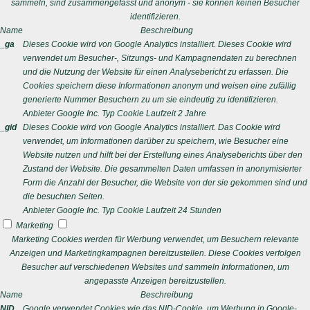
sammeln, sind zusammengefasst und anonym - sie können keinen Besucher
identifizieren.
Name
Beschreibung
_ga
Dieses Cookie wird von Google Analytics installiert. Dieses Cookie wird
verwendet um Besucher-, Sitzungs- und Kampagnendaten zu berechnen
und die Nutzung der Website für einen Analysebericht zu erfassen. Die
Cookies speichern diese Informationen anonym und weisen eine zufällig
generierte Nummer Besuchern zu um sie eindeutig zu identifizieren.
Anbieter
Google Inc.
Typ
Cookie
Laufzeit
2 Jahre
_gid
Dieses Cookie wird von Google Analytics installiert. Das Cookie wird
verwendet, um Informationen darüber zu speichern, wie Besucher eine
Website nutzen und hilft bei der Erstellung eines Analyseberichts über den
Zustand der Website. Die gesammelten Daten umfassen in anonymisierter
Form die Anzahl der Besucher, die Website von der sie gekommen sind und
die besuchten Seiten.
Anbieter
Google Inc.
Typ
Cookie
Laufzeit
24 Stunden
Marketing
Marketing Cookies werden für Werbung verwendet, um Besuchern relevante
Anzeigen und Marketingkampagnen bereitzustellen. Diese Cookies verfolgen
Besucher auf verschiedenen Websites und sammeln Informationen, um
angepasste Anzeigen bereitzustellen.
Name
Beschreibung
NID
Google verwendet Cookies wie das NID-Cookie, um Werbung in Google-