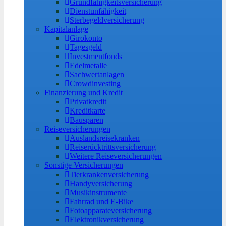
Grundfähigkeitsversicherung
Dienstunfähigkeit
Sterbegeldversicherung
Kapitalanlage
Girokonto
Tagesgeld
Investmentfonds
Edelmetalle
Sachwertanlagen
Crowdinvesting
Finanzierung und Kredit
Privatkredit
Kreditkarte
Bausparen
Reiseversicherungen
Auslandsreisekranken
Reiserücktrittsversicherung
Weitere Reiseversicherungen
Sonstige Versicherungen
Tierkrankenversicherung
Handyversicherung
Musikinstrumente
Fahrrad und E-Bike
Fotoapparateversicherung
Elektronikversicherung