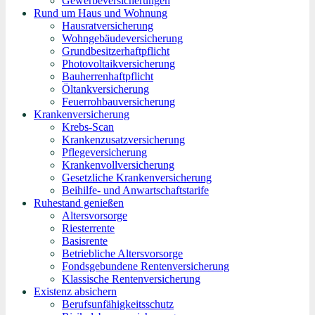
Gewerbeversicherungen
Rund um Haus und Wohnung
Hausratversicherung
Wohngebäudeversicherung
Grundbesitzerhaftpflicht
Photovoltaikversicherung
Bauherrenhaftpflicht
Öltankversicherung
Feuerrohbauversicherung
Krankenversicherung
Krebs-Scan
Krankenzusatzversicherung
Pflegeversicherung
Krankenvollversicherung
Gesetzliche Krankenversicherung
Beihilfe- und Anwartschaftstarife
Ruhestand genießen
Altersvorsorge
Riesterrente
Basisrente
Betriebliche Altersvorsorge
Fondsgebundene Rentenversicherung
Klassische Rentenversicherung
Existenz absichern
Berufsunfähigkeitsschutz