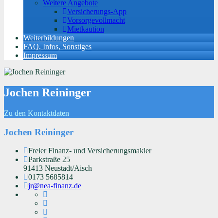
Weitere Angebote
Versicherungs-App
Vorsorgevollmacht
Mietkaution
Weiterbildungen
FAQ, Infos, Sonstiges
Impressum
Jochen Reininger
Zu den Kontaktdaten
Jochen Reininger
Freier Finanz- und Versicherungsmakler
Parkstraße 25
91413 Neustadt/Aisch
0173 5685814
jr@nea-finanz.de