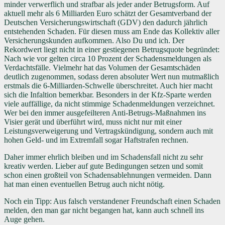
minder verwerflich und strafbar als jeder ander Betrugsform. Auf
aktuell mehr als 6 Milliarden Euro schätzt der Gesamtverband der
Deutschen Versicherungswirtschaft (GDV) den dadurch jährlich
entstehenden Schaden. Für diesen muss am Ende das Kollektiv aller
Versicherungskunden aufkommen. Also Du und ich. Der
Rekordwert liegt nicht in einer gestiegenen Betrugsquote begründet:
Nach wie vor gelten circa 10 Prozent der Schadensmeldungen als
Verdachtsfälle. Vielmehr hat das Volumen der Gesamtschäden
deutlich zugenommen, sodass deren absoluter Wert nun mutmaßlich
erstmals die 6-Milliarden-Schwelle überschreitet. Auch hier macht
sich die Infaltion bemerkbar. Besonders in der Kfz-Sparte werden
viele auffällige, da nicht stimmige Schadenmeldungen verzeichnet.
Wer bei den immer ausgefeilteren Anti-Betrugs-Maßnahmen ins
Visier gerät und überführt wird, muss nicht nur mit einer
Leistungsverweigerung und Vertragskündigung, sondern auch mit
hohen Geld- und im Extremfall sogar Haftstrafen rechnen.
Daher immer ehrlich bleiben und im Schadensfall nicht zu sehr
kreativ werden. Lieber auf gute Bedingungen setzen und somit
schon einen großteil von Schadensablehnungen vermeiden. Dann
hat man einen eventuellen Betrug auch nicht nötig.
Noch ein Tipp: Aus falsch verstandener Freundschaft einen Schaden
melden, den man gar nicht begangen hat, kann auch schnell ins
Auge gehen.