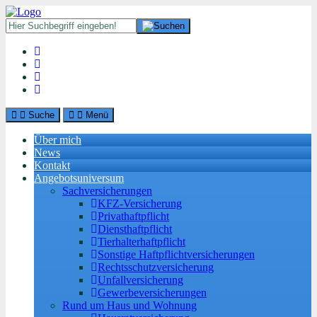
Suche
Menü
Über mich
News
Kontakt
Angebotsuniversum
Sachversicherungen
KFZ-Versicherung
Privathaftpflicht
Diensthaftpflicht
Tierhalterhaftpflicht
Sonstige Haftpflichtversicherungen
Rechtsschutzversicherung
Unfallversicherung
Gewerbeversicherungen
Rund um Haus und Wohnung