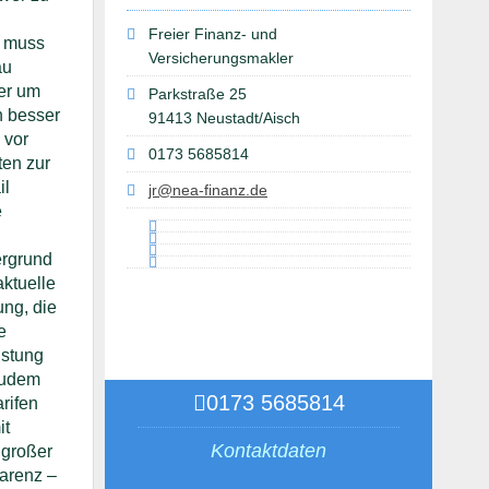
Freier Finanz- und
, muss
Versicherungsmakler
au
ler um
Parkstraße 25
n besser
91413 Neustadt/Aisch
 vor
0173 5685814
ten zur
il
jr@nea-finanz.de
e
ergrund
aktuelle
ng, die
e
istung
 Zudem
0173 5685814
rifen
it
Kontaktdaten
 großer
parenz –