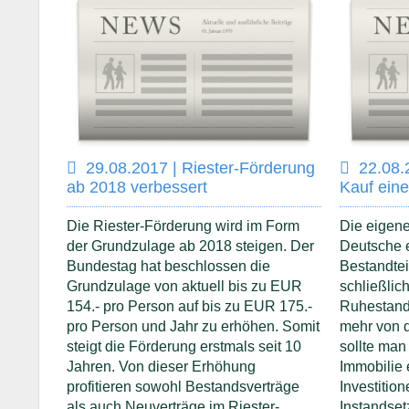
29.08.2017 | Riester-Förderung
22.08.
ab 2018 verbessert
Kauf eine
Die Riester-Förderung wird im Form
Die eigene 
der Grundzulage ab 2018 steigen. Der
Deutsche e
Bundestag hat beschlossen die
Bestandtei
Grundzulage von aktuell bis zu EUR
schließlic
154.- pro Person auf bis zu EUR 175.-
Ruhestand 
pro Person und Jahr zu erhöhen. Somit
mehr von d
steigt die Förderung erstmals seit 10
sollte man
Jahren. Von dieser Erhöhung
Immobilie 
profitieren sowohl Bestandsverträge
Investitio
als auch Neuverträge im Riester-
Instandse