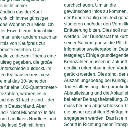
durchschauen. Um an die
es nicht immer
gewünschten Infos zu kommen
tändlich das der Kauf
der Kunde häufig den Text gen
 wirklich immer günstiger
studieren und/oder den Vermitt
 das Wohnen zur Miete. Ob
Erläuterung bitten. Dies soll nu
der Erwerb einer Immobilie
werden. Der Bundesrat hat kurz
n man unter anderen auch an
seiner Sommerpause die Pflich
tnis von Kaufpreis zur
Informationsweitergabe im Deta
omiete ersehen. Die
festgelegt. Einige grundlegend
hatte zu diesem Thema eine
Kennzahlen müssen in Zukunft
Auftrag gegeben, die große
deutlich erkennbar in den Vord
Unterschiede aufdeckt. Im
gerückt werden. Dies sind, der 
hen Kyffhäuserkreis muss
Auszahlungsbetrag bei Kündigu
e mal das 10-fache der
Todesfallleistung, die garantiert
e für eine 100-Quatratmeter-
Ablaufleistung und die Ablaufle
ezahlen, währen es in
bei einer Beitragsfreistellung.
and das 61-fache sind – der
muss bei neu abgeschlossen Ta
t in Deutschland. Aber
die bisher gezahlten Beiträge m
and? Nicht München? In der
angegeben werden. Das ist ein
zum Landkreis Nordfriesland
Schritt in Richtung mehr Trans
die Insel Sylt mit ihren