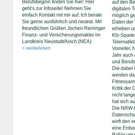
Berufsbeginn finden Sie hier: Hier
auf den B
geht's zur Infoseite! Nehmen Sie
digitalen 
einfach Kontakt mit mir auf. Ich berate
möglich ge
Sie gerne ausführlich und neutral. Mit
Daten der 
freundlichen Grüßen Jochen Reininger
erheben u
Finanz- und Versicherungsmakler im
Kfz-Spart
Landkreis Neustadt/Aisch (NEA)
Telematikt
> weiterlesen
Vorreiter. 
Jahr auch 
und Berufs
Die dabei 
werden da
Fitnessar
Kritik der
nicht lang
hat sich a
Die NRW-L
Datenschut
wirft den 
eine Entso
BaFin um e