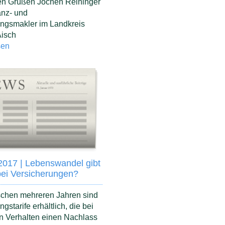
hen Grüßen Jochen Reininger
anz- und
ungsmakler im Landkreis
Aisch
sen
2017 | Lebenswandel gibt
bei Versicherungen?
schen mehreren Jahren sind
gstarife erhältlich, die bei
n Verhalten einen Nachlass