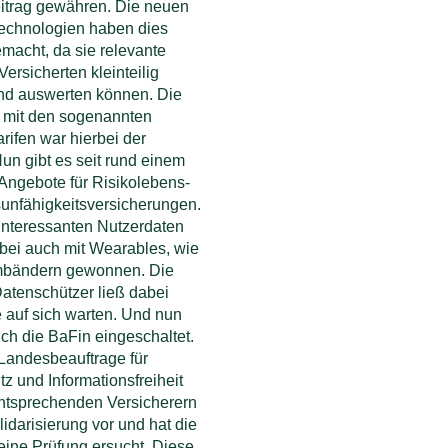
eitrag gewähren. Die neuen
Technologien haben dies
macht, da sie relevante
Versicherten kleinteilig
nd auswerten können. Die
e mit den sogenannten
arifen war hierbei der
Nun gibt es seit rund einem
Angebote für Risikolebens-
unfähigkeitsversicherungen.
interessanten Nutzerdaten
bei auch mit Wearables, wie
mbändern gewonnen. Die
 Datenschützer ließ dabei
e auf sich warten. Und nun
uch die BaFin eingeschaltet.
andesbeauftrage für
z und Informationsfreiheit
entsprechenden Versicherern
lidarisierung vor und hat die
ine Prüfung ersucht. Diese