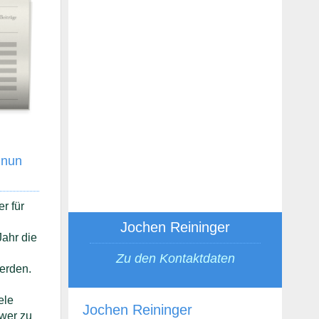
 nun
r für
Jochen Reininger
ahr die
Zu den Kontaktdaten
erden.
ele
Jochen Reininger
wer zu