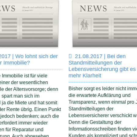
2017 | Wo lohnt sich der
21.08.2017 | Bei den
r Immobilie?
Standmitteilungen der
Lebensversicherung gibt es
mehr Klarheit
Immobilie ist für viele
iner der wesentlichen
Bisher sorgt es leider nicht imme
le der Altersvorsorge; denn
die erwartete Aufklärung und
h spart man sich im
Transparenz, wenn einmal pro J
ja die Miete und hat somit
Standmitteilugen der
er Rente übrig. Einen Punkt
Lebensversicherer verschickt w
 jedoch bedenken; auch die
Denn die Gestaltung der
erfordert immer wieder
Informationsschreiben finden vi
nen für Reparatur und
Kunden als kompliziert und sch
tzung. Auch abgesehen