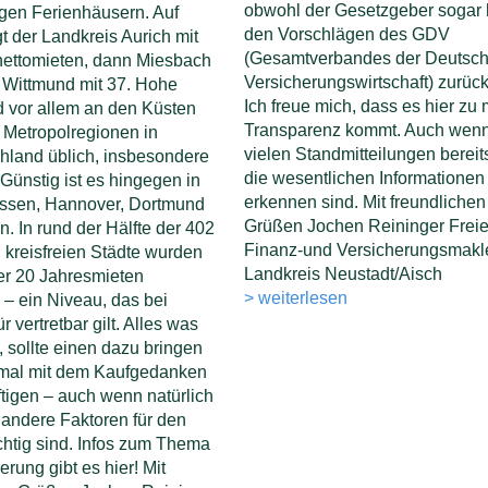
obwohl der Gesetzgeber sogar 
gen Ferienhäusern. Auf
den Vorschlägen des GDV
gt der Landkreis Aurich mit
(Gesamtverbandes der Deutsc
nettomieten, dann Miesbach
Versicherungswirtschaft) zurück
 Wittmund mit 37. Hohe
Ich freue mich, dass es hier zu
d vor allem an den Küsten
Transparenz kommt. Auch wenn
 Metropolregionen in
vielen Standmitteilungen bereit
hland üblich, insbesondere
die wesentlichen Informationen
 Günstig ist es hingegen in
erkennen sind. Mit freundlichen
ssen, Hannover, Dortmund
Grüßen Jochen Reininger Freie
n. In rund der Hälfte der 402
Finanz-und Versicherungsmakl
 kreisfreien Städte wurden
Landkreis Neustadt/Aisch
er 20 Jahresmieten
> weiterlesen
 – ein Niveau, das bei
r vertretbar gilt. Alles was
t, sollte einen dazu bringen
 mal mit dem Kaufgedanken
tigen – auch wenn natürlich
 andere Faktoren für den
htig sind. Infos zum Thema
erung gibt es hier! Mit