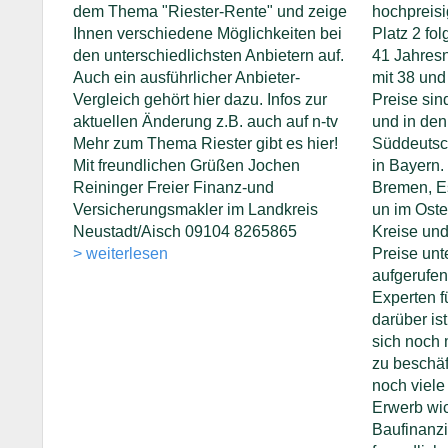
dem Thema "Riester-Rente" und zeige
hochpreisi
Ihnen verschiedene Möglichkeiten bei
Platz 2 fol
den unterschiedlichsten Anbietern auf.
41 Jahres
Auch ein ausführlicher Anbieter-
mit 38 und
Vergleich gehört hier dazu. Infos zur
Preise sin
aktuellen Änderung z.B. auch auf n-tv
und in den
Mehr zum Thema Riester gibt es hier!
Süddeutsc
Mit freundlichen Grüßen Jochen
in Bayern.
Reininger Freier Finanz-und
Bremen, E
Versicherungsmakler im Landkreis
un im Oste
Neustadt/Aisch 09104 8265865
Kreise und
> weiterlesen
Preise unt
aufgerufen
Experten fü
darüber is
sich noch
zu beschäf
noch viele
Erwerb wic
Baufinanzi