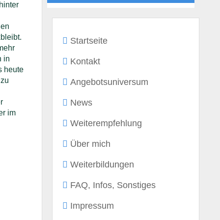
hinter
hen
bleibt.
Startseite
 mehr
 in
Kontakt
s heute
 zu
Angebotsuniversum
News
r
er im
Weiterempfehlung
Über mich
Weiterbildungen
FAQ, Infos, Sonstiges
Impressum