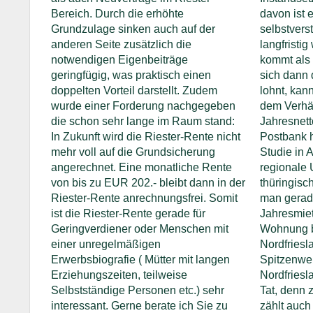
Bereich. Durch die erhöhte
davon ist 
Grundzulage sinken auch auf der
selbstvers
anderen Seite zusätzlich die
langfristig
notwendigen Eigenbeiträge
kommt als
geringfügig, was praktisch einen
sich dann 
doppelten Vorteil darstellt. Zudem
lohnt, kan
wurde einer Forderung nachgegeben
dem Verhäl
die schon sehr lange im Raum stand:
Jahresnett
In Zukunft wird die Riester-Rente nicht
Postbank 
mehr voll auf die Grundsicherung
Studie in 
angerechnet. Eine monatliche Rente
regionale 
von bis zu EUR 202.- bleibt dann in der
thüringisc
Riester-Rente anrechnungsfrei. Somit
man gerad
ist die Riester-Rente gerade für
Jahresmiet
Geringverdiener oder Menschen mit
Wohnung b
einer unregelmäßigen
Nordfriesl
Erwerbsbiografie ( Mütter mit langen
Spitzenwer
Erziehungszeiten, teilweise
Nordfriesl
Selbstständige Personen etc.) sehr
Tat, denn 
interessant. Gerne berate ich Sie zu
zählt auch 