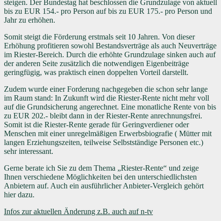
steigen. Der Bundestag hat beschlossen die Grundzulage von aktuell
bis zu EUR 154.- pro Person auf bis zu EUR 175.- pro Person und
Jahr zu erhöhen.
Somit steigt die Förderung erstmals seit 10 Jahren. Von dieser
Erhöhung profitieren sowohl Bestandsverträge als auch Neuverträge
im Riester-Bereich. Durch die erhöhte Grundzulage sinken auch auf
der anderen Seite zusätzlich die notwendigen Eigenbeiträge
geringfügig, was praktisch einen doppelten Vorteil darstellt.
Zudem wurde einer Forderung nachgegeben die schon sehr lange
im Raum stand: In Zukunft wird die Riester-Rente nicht mehr voll
auf die Grundsicherung angerechnet. Eine monatliche Rente von bis
zu EUR 202.- bleibt dann in der Riester-Rente anrechnungsfrei.
Somit ist die Riester-Rente gerade für Geringverdiener oder
Menschen mit einer unregelmäßigen Erwerbsbiografie ( Mütter mit
langen Erziehungszeiten, teilweise Selbstständige Personen etc.)
sehr interessant.
Gerne berate ich Sie zu dem Thema „Riester-Rente“ und zeige
Ihnen verschiedene Möglichkeiten bei den unterschiedlichsten
Anbietern auf. Auch ein ausführlicher Anbieter-Vergleich gehört
hier dazu.
Infos zur aktuellen Änderung z.B. auch auf n-tv