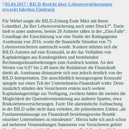
05.04.2017 | BILD-Bericht über Lebensversicherungen
erweckt falschen Eindruck
Für Wirbel sorgte die BILD-Zeitung Ende März mit ihrem
Leitartikel „Ist Ihre Lebensversicherung auch unter Druck?“. Darin
hieß es unter anderem, bereits 20 Anbieter säßen in der „Zins-Falle“.
Grundlage der Einschätzung war eine Studie der Ratingagentur
Assekurata von 2016, worin die finanzielle Situation von 75
Lebensversicherern untersucht wurde. Konkret stützten sich die
BILD-Autoren auf eine Kennzahl, in der das Verhältnis von
Kapitalerträgen aus Kundengeldern und bestehenden
Rechnungszinsanforderungen zum Ausdruck kommt. An den
Werten von 0,97 bis 2,49 lasen die Redakteure die Finanzkraft
direkt ab. Assekurata distanzierte sich nun jedoch deutlich von der
BILD-Interpretation. Die ausschließlich herangezogene Kennzahl
spiegele nur einen Teil der Unternehmens-Finanzkraft wider. Denn
zusätzlich stünden den Versicherern erstens noch weitere
Kapitalanlageerträge zur Verfügung, zweitens hätten die meisten die
Möglichkeit der Quersubventionierung aus anderen Sparten, etwa
Risikolebensversicherungen. Fazit: Die alarmistische Aufmachung
in der BILD sollte nicht dazu verleiten, die präsentierten Zahlen „als
Fundamentalaussage zur Finanzkraft beziehungsweise Bonität
einzelner Unternehmen zu missdeuten“. Hierzu habe ich auch schon
auf mehreren Veranstaltungen Statements von Versicherern gehört