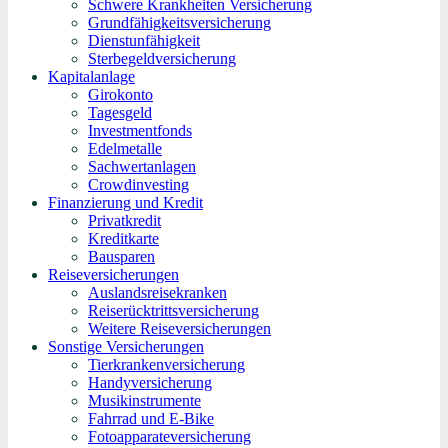
Schwere Krankheiten Versicherung
Grundfähigkeitsversicherung
Dienstunfähigkeit
Sterbegeldversicherung
Kapitalanlage
Girokonto
Tagesgeld
Investmentfonds
Edelmetalle
Sachwertanlagen
Crowdinvesting
Finanzierung und Kredit
Privatkredit
Kreditkarte
Bausparen
Reiseversicherungen
Auslandsreisekranken
Reiserücktrittsversicherung
Weitere Reiseversicherungen
Sonstige Versicherungen
Tierkrankenversicherung
Handyversicherung
Musikinstrumente
Fahrrad und E-Bike
Fotoapparateversicherung