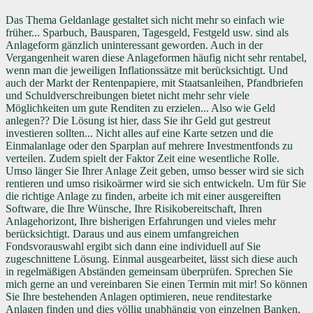
Das Thema Geldanlage gestaltet sich nicht mehr so einfach wie
früher... Sparbuch, Bausparen, Tagesgeld, Festgeld usw. sind als
Anlageform gänzlich uninteressant geworden. Auch in der
Vergangenheit waren diese Anlageformen häufig nicht sehr rentabel,
wenn man die jeweiligen Inflationssätze mit berücksichtigt. Und
auch der Markt der Rentenpapiere, mit Staatsanleihen, Pfandbriefen
und Schuldverschreibungen bietet nicht mehr sehr viele
Möglichkeiten um gute Renditen zu erzielen... Also wie Geld
anlegen?? Die Lösung ist hier, dass Sie ihr Geld gut gestreut
investieren sollten... Nicht alles auf eine Karte setzen und die
Einmalanlage oder den Sparplan auf mehrere Investmentfonds zu
verteilen. Zudem spielt der Faktor Zeit eine wesentliche Rolle.
Umso länger Sie Ihrer Anlage Zeit geben, umso besser wird sie sich
rentieren und umso risikoärmer wird sie sich entwickeln. Um für Sie
die richtige Anlage zu finden, arbeite ich mit einer ausgereiften
Software, die Ihre Wünsche, Ihre Risikobereitschaft, Ihren
Anlagehorizont, Ihre bisherigen Erfahrungen und vieles mehr
berücksichtigt. Daraus und aus einem umfangreichen
Fondsvorauswahl ergibt sich dann eine individuell auf Sie
zugeschnittene Lösung. Einmal ausgearbeitet, lässt sich diese auch
in regelmäßigen Abständen gemeinsam überprüfen. Sprechen Sie
mich gerne an und vereinbaren Sie einen Termin mit mir! So können
Sie Ihre bestehenden Anlagen optimieren, neue renditestarke
Anlagen finden und dies völlig unabhängig von einzelnen Banken,