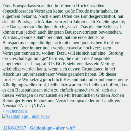
Dass Bausparkassen an den in früheren Hochzinszeiten
abgeschlossenen Verträgen keine große Freude mehr haben, ist
allgemein bekannt. Nach einem Urteil des Bundesgerichtshof, hat
sich die Praxis, nach Ablauf von zehn Jahren nach Zuteilungsreife,
alte Bausparer zu kündigen durchgesetzt.. Das gleiche Schicksal
könnte nun jedoch auch jüngeren Bausparverträgen bevorstehen.
Wie das „Handelsblatt“ berichtet, hat die erste deutsche
Bausparkasse angekündigt, sich mit einem juristischen Kniff von
jüngeren, aber immer noch vergleichsweise hochverzinsten
Verträgen trennen zu wollen. Dazu will sie sich auf eine „Störung
der Geschäftsgrundlage“ berufen, die durch die Zinspolitik
eingetreten sei. Paragraf 313 BGB sieht vor, dass ein Vertrag
gekündigt werden kann, wenn sich dessen Grundlagen in bei
Abschluss unvorhersehbarer Weise geändert haben. Ob dieser
juristische Winkelzug gerichtlich Bestand hat und somit eine erneute
Kündigungswelle droht, bleibt abzuwarten. Es bleibt zu hoffen, dass
es den Bausparkassen nicht zu einfach gemacht wird, sich aus
diesen Verträgen davonzustehlen Mit freundlichen Grüßen Jochen
Reininger Freier Finanz-und Versicherungsmakler im Landkreis
Neustadt/Aisch (NEA)
> weiterlesen
26.04.2017 | Geldanlage - aber wie?