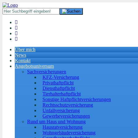
Über mich
News
Kontakt
Angebotsuniversum
Sachversicherungen
KFZ-Versicherung
Privathaftpflicht
Diensthaftpflicht
Tierhalterhaftpflicht
Sonstige Haftpflichtversicherungen
Rechtsschutzversicherung
Unfallversicherung
Gewerbeversicherungen
Rund um Haus und Wohnung
Hausratversicherung
Wohngebäudeversicherung