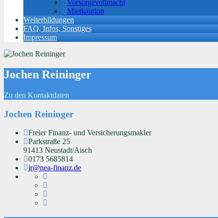
Vorsorgevollmacht
Mietkaution
Weiterbildungen
FAQ, Infos, Sonstiges
Impressum
Jochen Reininger
Zu den Kontaktdaten
Jochen Reininger
Freier Finanz- und Versicherungsmakler
Parkstraße 25
91413 Neustadt/Aisch
0173 5685814
jr@nea-finanz.de