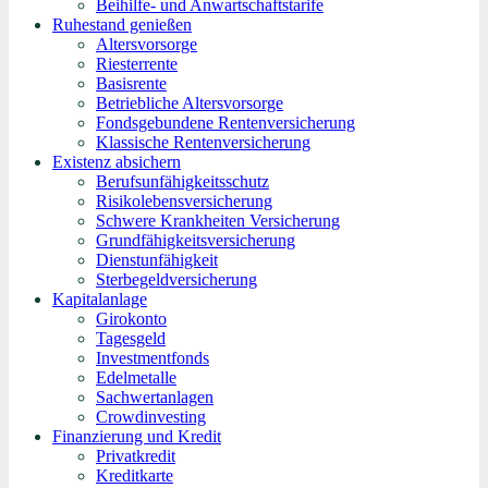
Beihilfe- und Anwartschaftstarife
Ruhestand genießen
Altersvorsorge
Riesterrente
Basisrente
Betriebliche Altersvorsorge
Fondsgebundene Rentenversicherung
Klassische Rentenversicherung
Existenz absichern
Berufsunfähigkeitsschutz
Risikolebensversicherung
Schwere Krankheiten Versicherung
Grundfähigkeitsversicherung
Dienstunfähigkeit
Sterbegeldversicherung
Kapitalanlage
Girokonto
Tagesgeld
Investmentfonds
Edelmetalle
Sachwertanlagen
Crowdinvesting
Finanzierung und Kredit
Privatkredit
Kreditkarte