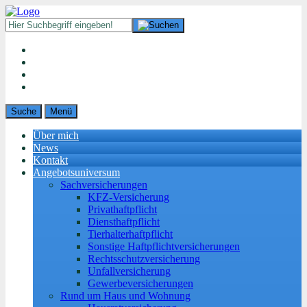
Suche
Menü
Über mich
News
Kontakt
Angebotsuniversum
Sachversicherungen
KFZ-Versicherung
Privathaftpflicht
Diensthaftpflicht
Tierhalterhaftpflicht
Sonstige Haftpflichtversicherungen
Rechtsschutzversicherung
Unfallversicherung
Gewerbeversicherungen
Rund um Haus und Wohnung