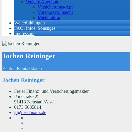
Weitere Angebote
Versicherungs-App
Vorsorgevollmacht
Mietkaution
Weiterbildungen
FAQ, Infos, Sonstiges
Impressum
Jochen Reininger
Zu den Kontaktdaten
Jochen Reininger
Freier Finanz- und Versicherungsmakler
Parkstraße 25
91413 Neustadt/Aisch
0173 5685814
jr@nea-finanz.de